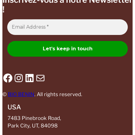
!
Facebook
Instagram
LinkedIn
Mail
​©
BIO BENIN​
. All rights reserved.
USA
7483 Pinebrook Road,
Park City, UT, 84098