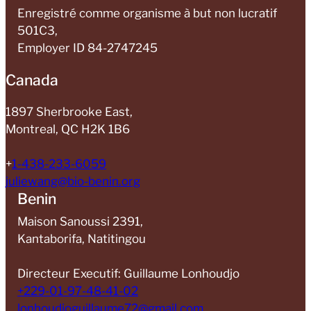
Enregistré comme organisme à but non lucratif
501C3,
Employer ID 84-2747245
Canada
1897 Sherbrooke East,
Montreal, QC H2K 1B6​
+
1-438-233-6059
juliewang@bio-benin.org
Benin
Maison Sanoussi 2391,
Kantaborifa, Natitingou
Directeur Executif: Guillaume Lonhoudjo
+229-01-97-48-41-02
lonhoudjoguillaume72@gmail.com