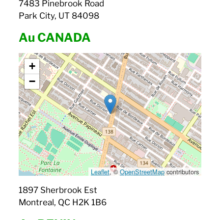
7483 Pinebrook Road
Park City, UT 84098
Au CANADA
+
−
Leaflet
, ©
OpenStreetMap
contributors
1897 Sherbrook Est
Montreal, QC H2K 1B6