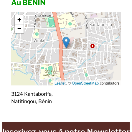
Au BENIN
+
−
Leaflet
, ©
OpenStreetMap
contributors
3124 Kantaborifa,
Natitinqou, Bénin
Inscrivez-vous à notre Newsletter